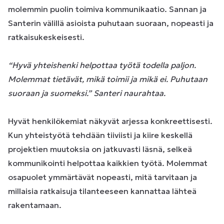
molemmin puolin toimiva kommunikaatio. Sannan ja
Santerin välillä asioista puhutaan suoraan, nopeasti ja
ratkaisukeskeisesti.
“Hyvä yhteishenki helpottaa työtä todella paljon.
Molemmat tietävät, mikä toimii ja mikä ei. Puhutaan
suoraan ja suomeksi.” Santeri naurahtaa.
Hyvät henkilökemiat näkyvät arjessa konkreettisesti.
Kun yhteistyötä tehdään tiiviisti ja kiire keskellä
projektien muutoksia on jatkuvasti läsnä, selkeä
kommunikointi helpottaa kaikkien työtä. Molemmat
osapuolet ymmärtävät nopeasti, mitä tarvitaan ja
millaisia ratkaisuja tilanteeseen kannattaa lähteä
rakentamaan.