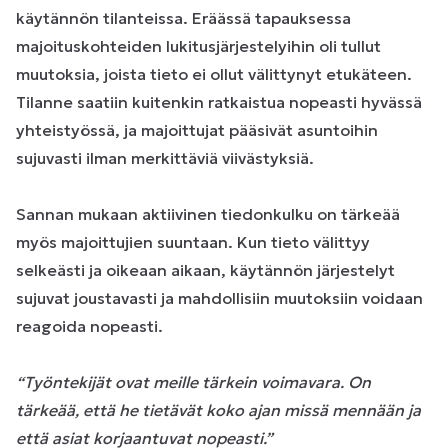
käytännön tilanteissa. Eräässä tapauksessa
majoituskohteiden lukitusjärjestelyihin oli tullut
muutoksia, joista tieto ei ollut välittynyt etukäteen.
Tilanne saatiin kuitenkin ratkaistua nopeasti hyvässä
yhteistyössä, ja majoittujat pääsivät asuntoihin
sujuvasti ilman merkittäviä viivästyksiä.
Sannan mukaan aktiivinen tiedonkulku on tärkeää
myös majoittujien suuntaan. Kun tieto välittyy
selkeästi ja oikeaan aikaan, käytännön järjestelyt
sujuvat joustavasti ja mahdollisiin muutoksiin voidaan
reagoida nopeasti.
“Työntekijät ovat meille tärkein voimavara. On
tärkeää, että he tietävät koko ajan missä mennään ja
että asiat korjaantuvat nopeasti.”