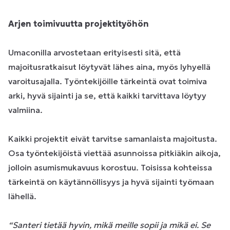
Arjen toimivuutta projektityöhön
Umaconilla arvostetaan erityisesti sitä, että
majoitusratkaisut löytyvät lähes aina, myös lyhyellä
varoitusajalla. Työntekijöille tärkeintä ovat toimiva
arki, hyvä sijainti ja se, että kaikki tarvittava löytyy
valmiina.
Kaikki projektit eivät tarvitse samanlaista majoitusta.
Osa työntekijöistä viettää asunnoissa pitkiäkin aikoja,
jolloin asumismukavuus korostuu. Toisissa kohteissa
tärkeintä on käytännöllisyys ja hyvä sijainti työmaan
lähellä.
“Santeri tietää hyvin, mikä meille sopii ja mikä ei. Se