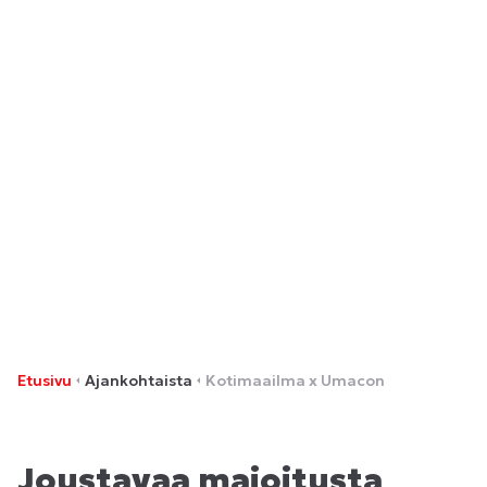
Kotimaailma x Umacon
Etusivu
Ajankohtaista
Kotimaailma x Umacon
Joustavaa majoitusta