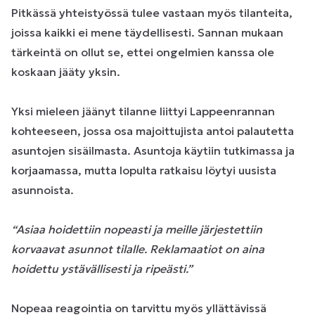
Pitkässä yhteistyössä tulee vastaan myös tilanteita,
joissa kaikki ei mene täydellisesti. Sannan mukaan
tärkeintä on ollut se, ettei ongelmien kanssa ole
koskaan jääty yksin.
Yksi mieleen jäänyt tilanne liittyi Lappeenrannan
kohteeseen, jossa osa majoittujista antoi palautetta
asuntojen sisäilmasta. Asuntoja käytiin tutkimassa ja
korjaamassa, mutta lopulta ratkaisu löytyi uusista
asunnoista.
“Asiaa hoidettiin nopeasti ja meille järjestettiin
korvaavat asunnot tilalle. Reklamaatiot on aina
hoidettu ystävällisesti ja ripeästi.”
Nopeaa reagointia on tarvittu myös yllättävissä