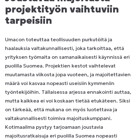
projektityön vaihtuviin
tarpeisiin
Umacon toteuttaa teollisuuden purkutöitä ja
haalauksia valtakunnallisesti, joka tarkoittaa, että
yrityksen työmaita on samanaikaisesti käynnissä eri
puolilla Suomea. Projektien kestot vaihtelevat
muutamasta viikosta jopa vuoteen, ja majoitettavien
määrä voi kasvaa nopeasti useisiin kymmeniin
työntekijöihin. Tällaisessa arjessa ennakointi auttaa,
mutta kaikkea ei voi koskaan tietää etukäteen. Siksi
on tärkeää, että mukana on myös luotettava ja
valtakunnallisesti toimiva majoituskumppani.
Kotimaailma pystyy tarjoamaan joustavia
majoitusratkaisuja eri puolilla Suomea nopeasti