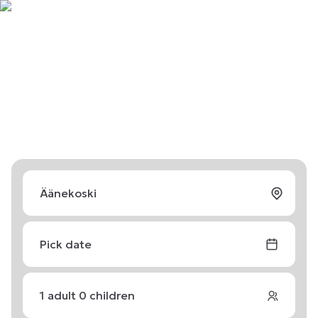
Pick date
1
adult
0
children