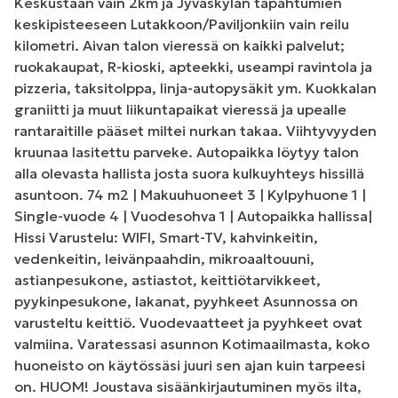
Keskustaan vain 2km ja Jyväskylän tapahtumien 
keskipisteeseen Lutakkoon/Paviljonkiin vain reilu 
kilometri. Aivan talon vieressä on kaikki palvelut; 
ruokakaupat, R-kioski, apteekki, useampi ravintola ja 
pizzeria, taksitolppa, linja-autopysäkit ym. Kuokkalan 
graniitti ja muut liikuntapaikat vieressä ja upealle 
rantaraitille pääset miltei nurkan takaa. Viihtyvyyden 
kruunaa lasitettu parveke. Autopaikka löytyy talon 
alla olevasta hallista josta suora kulkuyhteys hissillä 
asuntoon. 74 m2 | Makuuhuoneet 3 | Kylpyhuone 1 | 
Single-vuode 4 | Vuodesohva 1 | Autopaikka hallissa| 
Hissi Varustelu: WIFI, Smart-TV, kahvinkeitin, 
vedenkeitin, leivänpaahdin, mikroaaltouuni, 
astianpesukone, astiastot, keittiötarvikkeet, 
pyykinpesukone, lakanat, pyyhkeet Asunnossa on 
varusteltu keittiö. Vuodevaatteet ja pyyhkeet ovat 
valmiina. Varatessasi asunnon Kotimaailmasta, koko 
huoneisto on käytössäsi juuri sen ajan kuin tarpeesi 
on. HUOM! Joustava sisäänkirjautuminen myös ilta, 