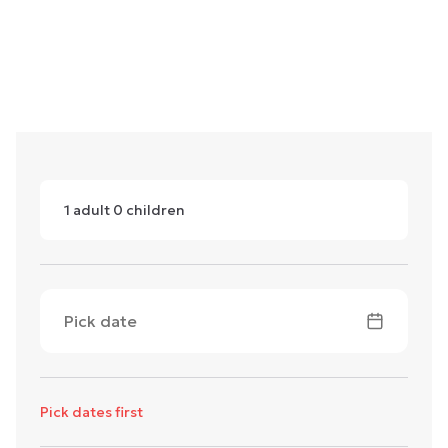
1
adult
0
children
Pick date
Pick dates first