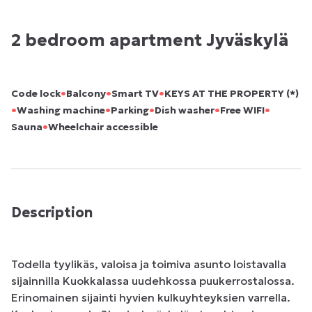
2 bedroom apartment Jyväskylä
•
•
•
Code lock
Balcony
Smart TV
KEYS AT THE PROPERTY (*)
•
•
•
•
•
Washing machine
Parking
Dish washer
Free WIFI
•
Sauna
Wheelchair accessible
Description
Todella tyylikäs, valoisa ja toimiva asunto loistavalla 
sijainnilla Kuokkalassa uudehkossa puukerrostalossa. 
Erinomainen sijainti hyvien kulkuyhteyksien varrella. 