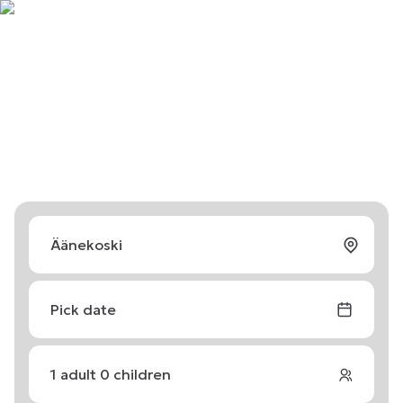
Pick date
1
adult
0
children