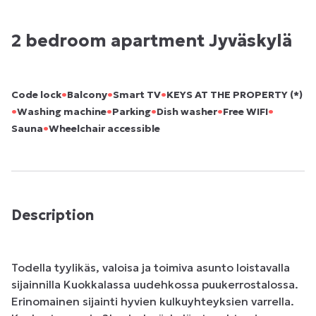
2 bedroom apartment Jyväskylä
•
•
•
Code lock
Balcony
Smart TV
KEYS AT THE PROPERTY (*)
•
•
•
•
•
Washing machine
Parking
Dish washer
Free WIFI
•
Sauna
Wheelchair accessible
Description
Todella tyylikäs, valoisa ja toimiva asunto loistavalla 
sijainnilla Kuokkalassa uudehkossa puukerrostalossa. 
Erinomainen sijainti hyvien kulkuyhteyksien varrella. 