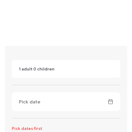
1
adult
0
children
Pick date
Pick dates first