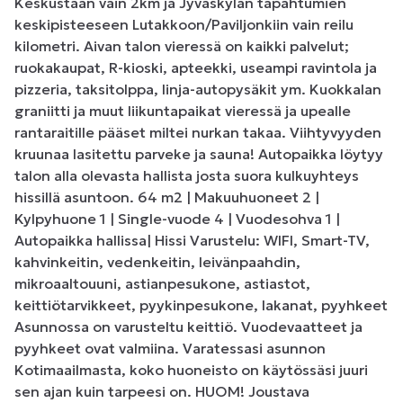
Keskustaan vain 2km ja Jyväskylän tapahtumien 
keskipisteeseen Lutakkoon/Paviljonkiin vain reilu 
kilometri. Aivan talon vieressä on kaikki palvelut; 
ruokakaupat, R-kioski, apteekki, useampi ravintola ja 
pizzeria, taksitolppa, linja-autopysäkit ym. Kuokkalan 
graniitti ja muut liikuntapaikat vieressä ja upealle 
rantaraitille pääset miltei nurkan takaa. Viihtyvyyden 
kruunaa lasitettu parveke ja sauna! Autopaikka löytyy 
talon alla olevasta hallista josta suora kulkuyhteys 
hissillä asuntoon. 64 m2 | Makuuhuoneet 2 | 
Kylpyhuone 1 | Single-vuode 4 | Vuodesohva 1 | 
Autopaikka hallissa| Hissi Varustelu: WIFI, Smart-TV, 
kahvinkeitin, vedenkeitin, leivänpaahdin, 
mikroaaltouuni, astianpesukone, astiastot, 
keittiötarvikkeet, pyykinpesukone, lakanat, pyyhkeet 
Asunnossa on varusteltu keittiö. Vuodevaatteet ja 
pyyhkeet ovat valmiina. Varatessasi asunnon 
Kotimaailmasta, koko huoneisto on käytössäsi juuri 
sen ajan kuin tarpeesi on. HUOM! Joustava 