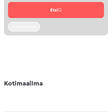
Etsi
Lisää koodi
Kotimaailma