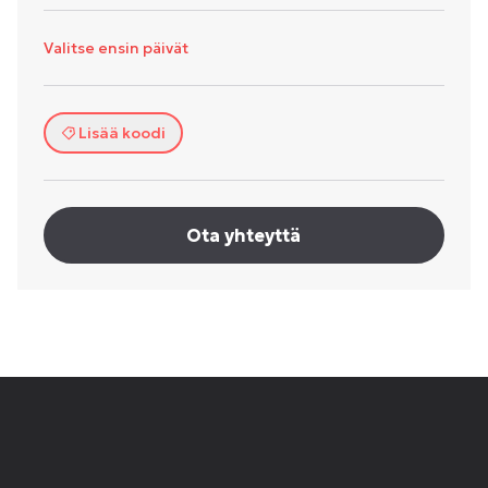
Valitse ensin päivät
Lisää koodi
Ota yhteyttä