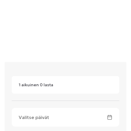
1
aikuinen
0
lasta
Valitse päivät