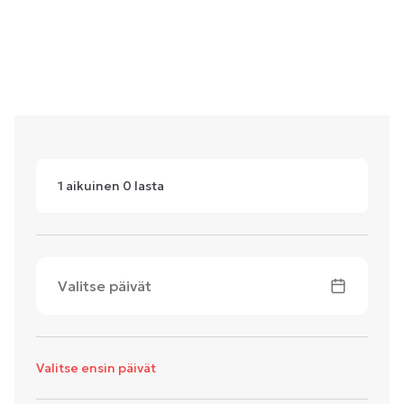
1
aikuinen
0
lasta
Valitse päivät
Valitse ensin päivät