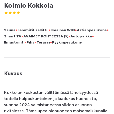
Kolmio Kokkola
•
•
•
•
Sauna
Lemmikit sallittu
Ilmainen WIFI
Astianpesukone
•
•
•
Smart TV
AVAIMET KOHTEESSA (*)
Autopaikka
•
•
•
Ilmastointi
Piha
Terassi
Pyykinpesukone
Kuvaus
Kokkolan keskustan välittömässä läheisyydessä 
todella huippukuntoinen ja laadukas huoneisto, 
vuonna 2024 valmistuneessa viiden asunnon 
rivitalossa. Tämä upea olohuoneen maisemaikkunalla 