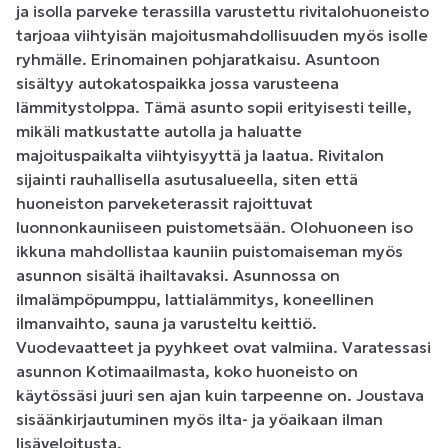
ja isolla parveke terassilla varustettu rivitalohuoneisto 
tarjoaa viihtyisän majoitusmahdollisuuden myös isolle 
ryhmälle. Erinomainen pohjaratkaisu. Asuntoon 
sisältyy autokatospaikka jossa varusteena 
lämmitystolppa. Tämä asunto sopii erityisesti teille, 
mikäli matkustatte autolla ja haluatte 
majoituspaikalta viihtyisyyttä ja laatua. Rivitalon 
sijainti rauhallisella asutusalueella, siten että 
huoneiston parveketerassit rajoittuvat 
luonnonkauniiseen puistometsään. Olohuoneen iso 
ikkuna mahdollistaa kauniin puistomaiseman myös 
asunnon sisältä ihailtavaksi. Asunnossa on 
ilmalämpöpumppu, lattialämmitys, koneellinen 
ilmanvaihto, sauna ja varusteltu keittiö. 
Vuodevaatteet ja pyyhkeet ovat valmiina. Varatessasi 
asunnon Kotimaailmasta, koko huoneisto on 
käytössäsi juuri sen ajan kuin tarpeenne on. Joustava 
sisäänkirjautuminen myös ilta- ja yöaikaan ilman 
lisäveloitusta. 
