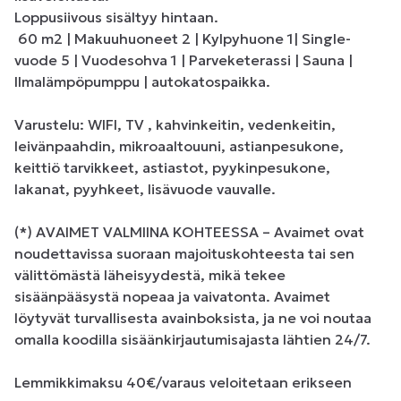
Loppusiivous sisältyy hintaan.

 60 m2 | Makuuhuoneet 2 | Kylpyhuone 1| Single-
vuode 5 | Vuodesohva 1 | Parveketerassi | Sauna | 
Ilmalämpöpumppu | autokatospaikka. 

Varustelu: WIFI, TV , kahvinkeitin, vedenkeitin, 
leivänpaahdin, mikroaaltouuni, astianpesukone, 
keittiö tarvikkeet, astiastot, pyykinpesukone, 
lakanat, pyyhkeet, lisävuode vauvalle.

(*) AVAIMET VALMIINA KOHTEESSA – Avaimet ovat 
noudettavissa suoraan majoituskohteesta tai sen 
välittömästä läheisyydestä, mikä tekee 
sisäänpääsystä nopeaa ja vaivatonta. Avaimet 
löytyvät turvallisesta avainboksista, ja ne voi noutaa 
omalla koodilla sisäänkirjautumisajasta lähtien 24/7.

Lemmikkimaksu 40€/varaus veloitetaan erikseen