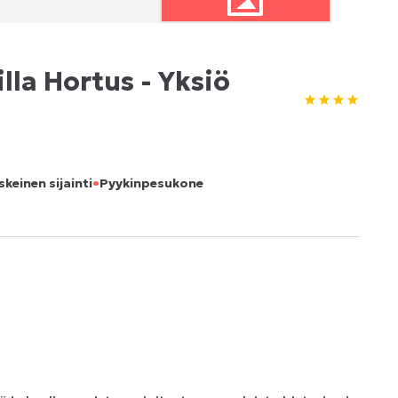
la Hortus - Yksiö
•
skeinen sijainti
Pyykinpesukone