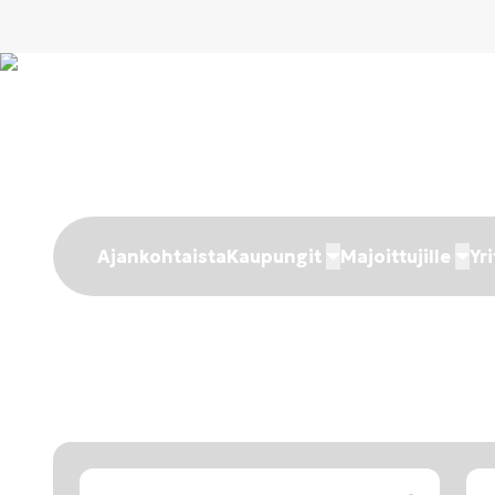
Ajankohtaista
Kaupungit
Majoittujille
Yri