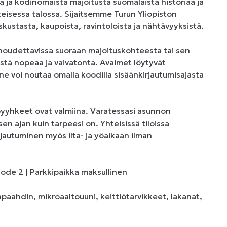
ä ja kodinomaista majoitusta suomalaista historiaa ja 
eisessa talossa. Sijaitsemme Turun Yliopiston 
ustasta, kaupoista, ravintoloista ja nähtävyyksistä.

udettavissa suoraan majoituskohteesta tai sen 
tä nopeaa ja vaivatonta. Avaimet löytyvät 
 ne voi noutaa omalla koodilla sisäänkirjautumisajasta 
yyhkeet ovat valmiina. Varatessasi asunnon 
n ajan kuin tarpeesi on. Yhteisissä tiloissa 
autuminen myös ilta- ja yöaikaan ilman 
ode 2 | Parkkipaikka maksullinen

npaahdin, mikroaaltouuni, keittiötarvikkeet, lakanat, 