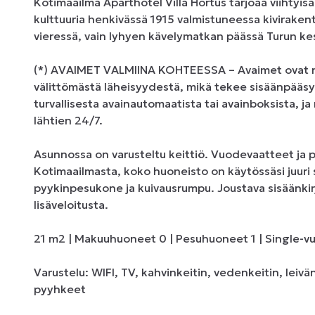
Kotimaailma Aparthotel Villa Hortus tarjoaa viihtyisä
kulttuuria henkivässä 1915 valmistuneessa kivirakent
vieressä, vain lyhyen kävelymatkan päässä Turun kesk
(*) AVAIMET VALMIINA KOHTEESSA – Avaimet ovat no
välittömästä läheisyydestä, mikä tekee sisäänpääsys
turvallisesta avainautomaatista tai avainboksista, ja
lähtien 24/7.

Asunnossa on varusteltu keittiö. Vuodevaatteet ja p
Kotimaailmasta, koko huoneisto on käytössäsi juuri se
pyykinpesukone ja kuivausrumpu. Joustava sisäänkirj
lisäveloitusta.

21 m2 | Makuuhuoneet 0 | Pesuhuoneet 1 | Single-vu
Varustelu: WIFI, TV, kahvinkeitin, vedenkeitin, leivä
pyyhkeet
