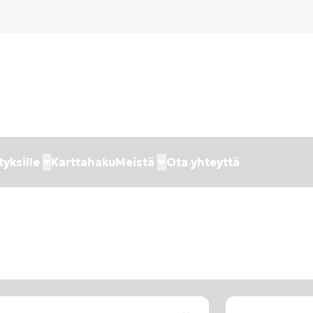
tyksille
Karttahaku
Meistä
Ota yhteyttä