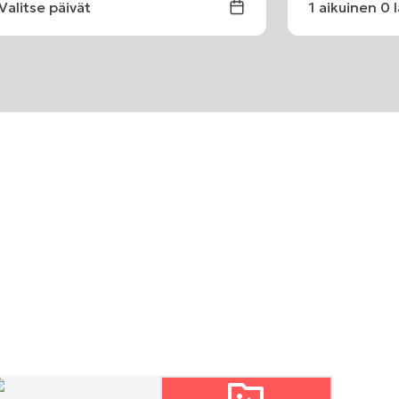
Valitse päivät
1
aikuinen
0