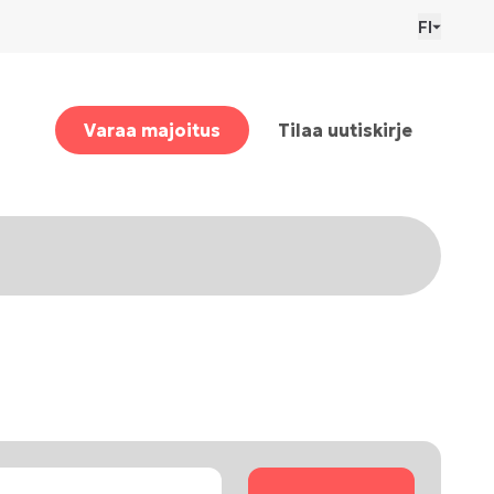
FI
Varaa majoitus
Tilaa uutiskirje