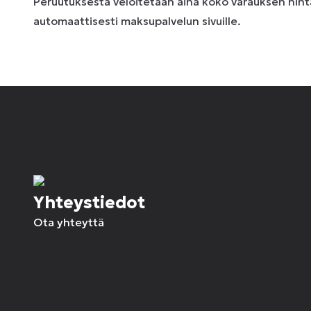
Peruutuksesta veloitetaan aina koko varauksen hinta
automaattisesti maksupalvelun sivuille.
Yhteystiedot
Ota yhteyttä