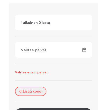
1
aikuinen
0
lasta
Valitse päivät
Valitse ensin päivät
Lisää koodi