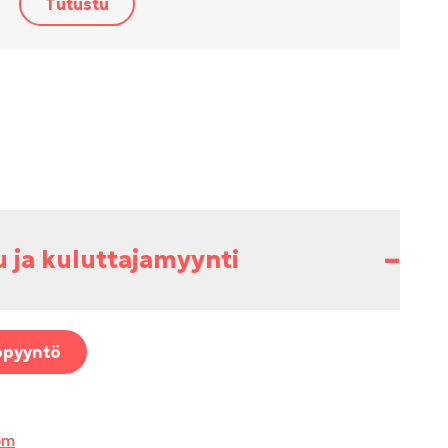
Tutustu
–
u ja kuluttajamyynti
opyyntö
om