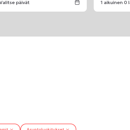
Valitse päivät
1
aikuinen
0
ypit
Asuntoluokitukset