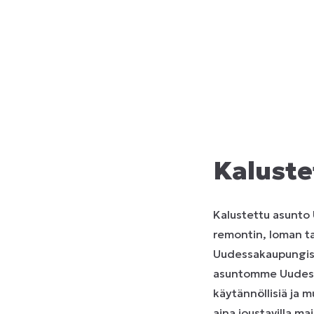
Kaluste
Kalustettu asunto 
remontin, loman ta
Uudessakaupungissa
asuntomme Uudessak
käytännöllisiä ja mu
aina joustavilla ma