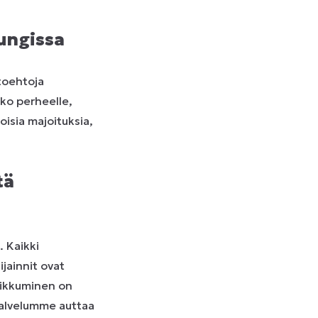
ungissa
toehtoja
ko perheelle,
oisia majoituksia,
tä
. Kaikki
ijainnit ovat
iikkuminen on
spalvelumme auttaa