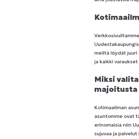
Kotimaailm
Verkkosivuiltamme 
Uudestakaupungista
meiltä löydät juuri
ja kaikki varaukset
Miksi valit
majoitusta
Kotimaailman asunn
asuntomme ovat täys
erinomaisia niin U
sujuvaa ja palvelu