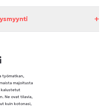
+
itysmyynti
i
ta työmatkan,
maista majoitusta
 kalustetut
 Ne ovat tilavia,
tut kuin kotonasi,