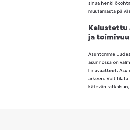
sinua henkilökohtai
muutamasta päiväst
Kalustettu
ja toimivuu
Asuntomme Uudessaka
asunnossa on valmi
liinavaatteet. Asun
arkeen. Voit tilata
kätevän ratkaisun,