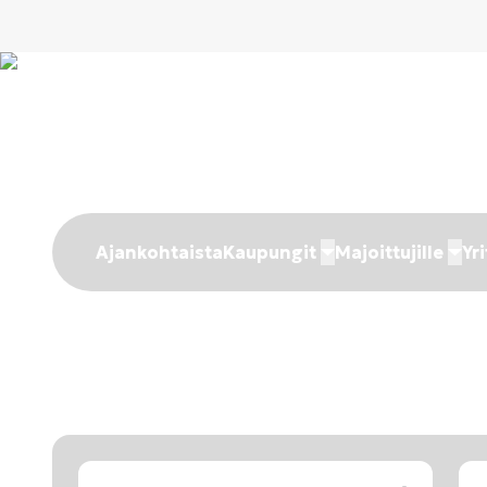
Ajankohtaista
Kaupungit
Majoittujille
Yri