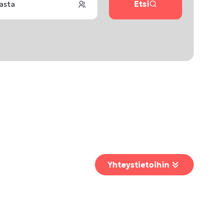
lasta
Etsi
Yhteystietoihin