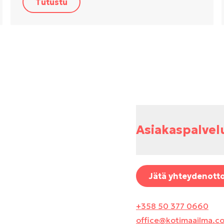
Tutustu
Asiakaspalvel
Jätä yhteydenott
+358 50 377 0660
office@kotimaailma.c