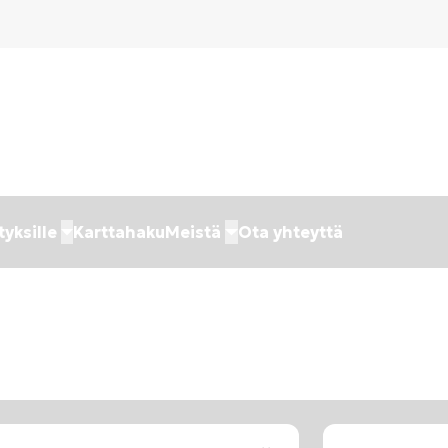
tyksille
Karttahaku
Meistä
Ota yhteyttä