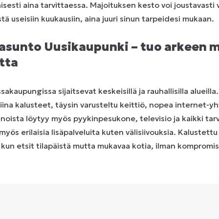
sesti aina tarvittaessa. Majoituksen kesto voi joustavasti 
ä useisiin kuukausiin, aina juuri sinun tarpeidesi mukaan.
 asunto Uusikaupunki – tuo arkeen
tta
upungissa sijaitsevat keskeisillä ja rauhallisilla alueilla
ina kalusteet, täysin varusteltu keittiö, nopea internet-y
noista löytyy myös pyykinpesukone, televisio ja kaikki tarv
 myös erilaisia lisäpalveluita kuten välisiivouksia. Kalustett
 kun etsit tilapäistä mutta mukavaa kotia, ilman kompromis