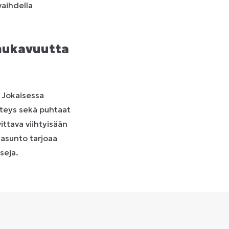
vaihdella
 mukavuutta
. Jokaisessa
hteys sekä puhtaat
ittava viihtyisään
u asunto tarjoaa
seja.