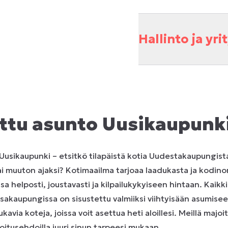
Hallinto ja yr
ttu asunto Uusikaupunk
Uusikaupunki – etsitkö tilapäistä kotia Uudestakaupungis
i muuton ajaksi? Kotimaailma tarjoaa laadukasta ja kodino
 helposti, joustavasti ja kilpailukykyiseen hintaan. Kaikki
aupungissa on sisustettu valmiiksi viihtyisään asumiseen.
kavia koteja, joissa voit asettua heti aloillesi. Meillä majoi
joitusehdoilla juuri sinun tarpeesi mukaan.