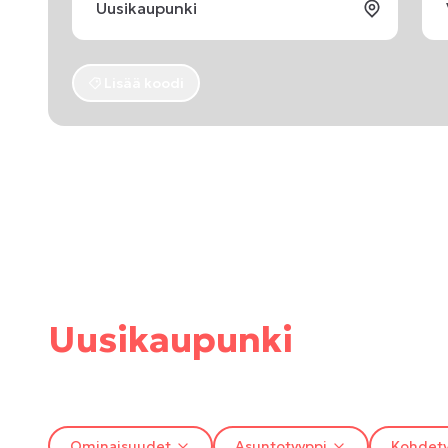
Lisää koodi
Uusikaupunki
Ominaisuudet
Asuntotyyppi
Kohdety