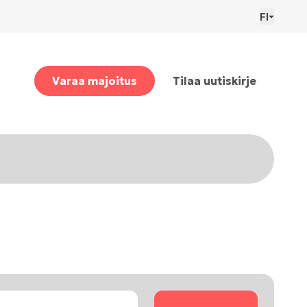
FI
Varaa majoitus
Tilaa uutiskirje