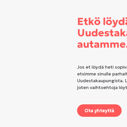
Etkö löyd
Uudestak
autamme
Jos et löydä heti sopiv
etsimme sinulle parhai
Uudestakaupungista. L
joten vaihtoehtoja löy
Ota yhteyttä