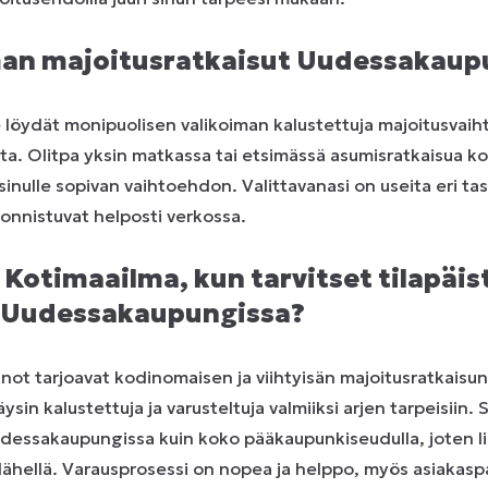
an majoitusratkaisut Uudessakaup
löydät monipuolisen valikoiman kalustettuja majoitusvaih
. Olitpa yksin matkassa tai etsimässä asumisratkaisua ko
 sinulle sopivan vaihtoehdon. Valittavanasi on useita eri tas
 onnistuvat helposti verkossa.
a Kotimaailma, kun tarvitset tilapäis
 Uudessakaupungissa?
ot tarjoavat kodinomaisen ja viihtyisän majoitusratkaisun
in kalustettuja ja varusteltuja valmiiksi arjen tarpeisiin. S
udessakaupungissa kuin koko pääkaupunkiseudulla, joten l
t lähellä. Varausprosessi on nopea ja helppo, myös asiaka