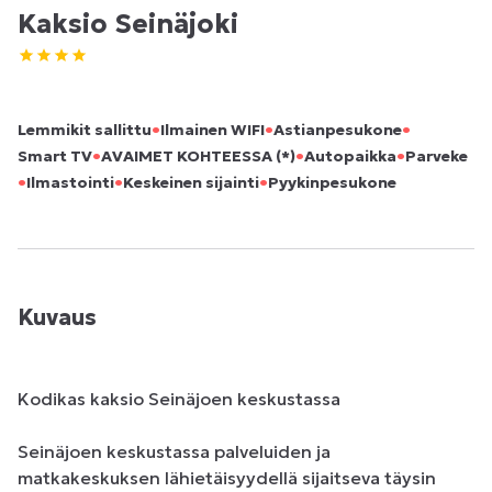
Kaksio Seinäjoki
•
•
•
Lemmikit sallittu
Ilmainen WIFI
Astianpesukone
•
•
•
Smart TV
AVAIMET KOHTEESSA (*)
Autopaikka
Parveke
•
•
•
Ilmastointi
Keskeinen sijainti
Pyykinpesukone
Kuvaus
Kodikas kaksio Seinäjoen keskustassa

Seinäjoen keskustassa palveluiden ja 
matkakeskuksen lähietäisyydellä sijaitseva täysin 