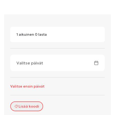
1
aikuinen
0
lasta
Valitse päivät
Valitse ensin päivät
Lisää koodi