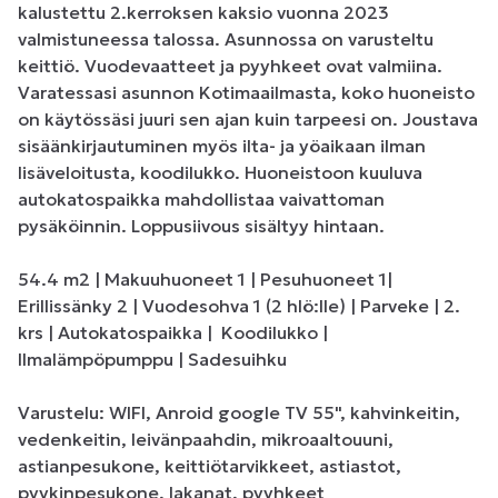
kalustettu 2.kerroksen kaksio vuonna 2023 
valmistuneessa talossa. Asunnossa on varusteltu 
keittiö. Vuodevaatteet ja pyyhkeet ovat valmiina. 
Varatessasi asunnon Kotimaailmasta, koko huoneisto 
on käytössäsi juuri sen ajan kuin tarpeesi on. Joustava 
sisäänkirjautuminen myös ilta- ja yöaikaan ilman 
lisäveloitusta, koodilukko. Huoneistoon kuuluva 
autokatospaikka mahdollistaa vaivattoman 
pysäköinnin. Loppusiivous sisältyy hintaan.

54.4 m2 | Makuuhuoneet 1 | Pesuhuoneet 1| 
Erillissänky 2 | Vuodesohva 1 (2 hlö:lle) | Parveke | 2. 
krs | Autokatospaikka |  Koodilukko |  
Ilmalämpöpumppu | Sadesuihku

Varustelu: WIFI, Anroid google TV 55", kahvinkeitin, 
vedenkeitin, leivänpaahdin, mikroaaltouuni, 
astianpesukone, keittiötarvikkeet, astiastot, 
pyykinpesukone, lakanat, pyyhkeet 
