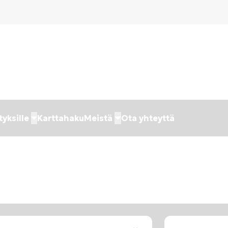
tyksille
Karttahaku
Meistä
Ota yhteyttä