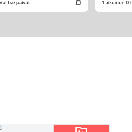
Valitse päivät
1
aikuinen
0