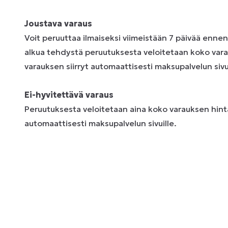
Joustava varaus
Voit peruuttaa ilmaiseksi viimeistään 7 päivää enne
alkua tehdystä peruutuksesta veloitetaan koko vara
varauksen siirryt automaattisesti maksupalvelun sivui
Ei-hyvitettävä varaus
Peruutuksesta veloitetaan aina koko varauksen hinta
automaattisesti maksupalvelun sivuille.