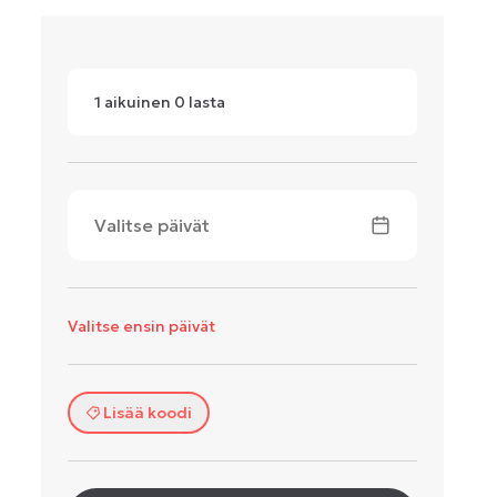
1
aikuinen
0
lasta
Valitse päivät
Valitse ensin päivät
Lisää koodi