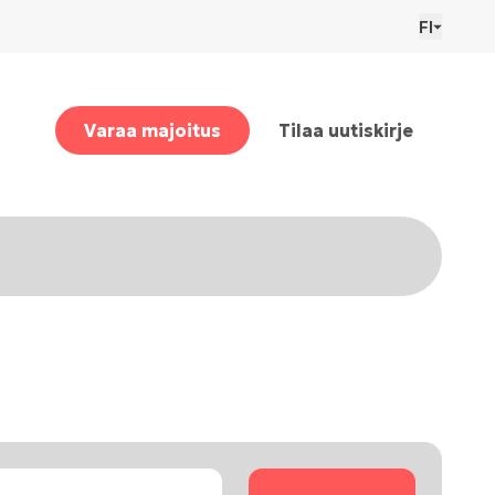
FI
Varaa majoitus
Tilaa uutiskirje