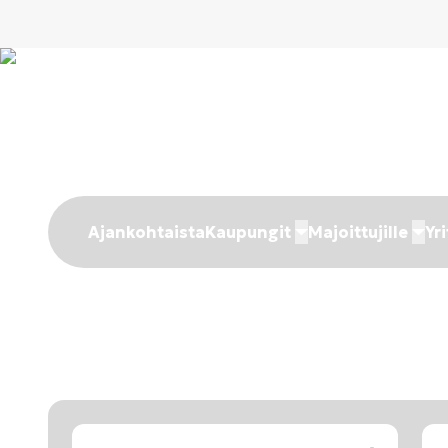
Ajankohtaista
Kaupungit
Majoittujille
Yri