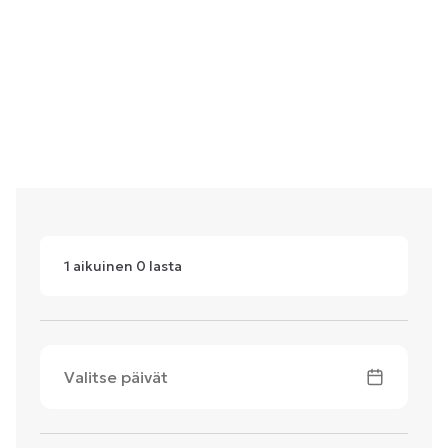
1
aikuinen
0
lasta
Valitse päivät