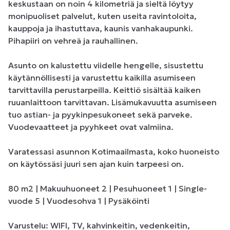
keskustaan on noin 4 kilometriä ja sieltä löytyy 
monipuoliset palvelut, kuten useita ravintoloita, 
kauppoja ja ihastuttava, kaunis vanhakaupunki. 
Pihapiiri on vehreä ja rauhallinen. 

Asunto on kalustettu viidelle hengelle, sisustettu 
käytännöllisesti ja varustettu kaikilla asumiseen 
tarvittavilla perustarpeilla. Keittiö sisältää kaiken 
ruuanlaittoon tarvittavan. Lisämukavuutta asumiseen 
tuo astian- ja pyykinpesukoneet sekä parveke. 
Vuodevaatteet ja pyyhkeet ovat valmiina.

Varatessasi asunnon Kotimaailmasta, koko huoneisto 
on käytössäsi juuri sen ajan kuin tarpeesi on. 

80 m2 | Makuuhuoneet 2 | Pesuhuoneet 1 | Single-
vuode 5 | Vuodesohva 1 | Pysäköinti

Varustelu: WIFI, TV, kahvinkeitin, vedenkeitin, 