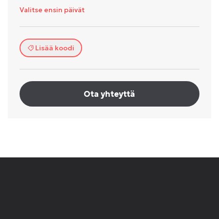
Valitse ensin päivät
Lisää koodi
Ota yhteyttä