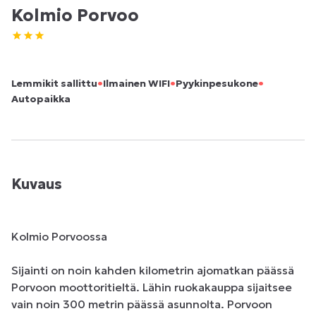
Kolmio Porvoo
•
•
•
Lemmikit sallittu
Ilmainen WIFI
Pyykinpesukone
Autopaikka
Kuvaus
Kolmio Porvoossa 

Sijainti on noin kahden kilometrin ajomatkan päässä 
Porvoon moottoritieltä. Lähin ruokakauppa sijaitsee 
vain noin 300 metrin päässä asunnolta. Porvoon 