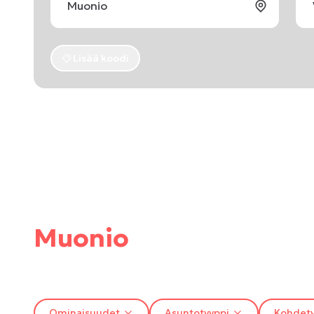
Lisää koodi
Muonio
Ominaisuudet
Asuntotyyppi
Kohdety