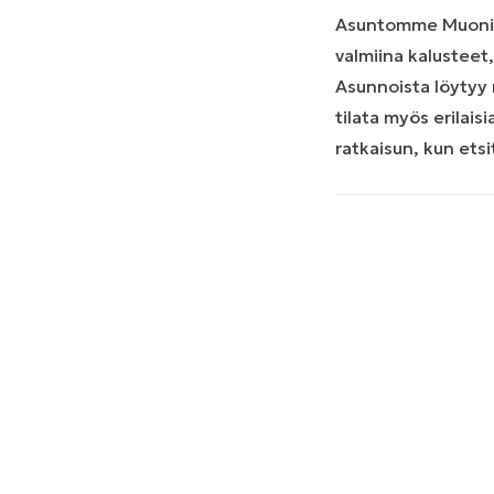
Asuntomme Muoniossa
valmiina kalusteet
Asunnoista löytyy 
tilata myös erilais
ratkaisun, kun ets