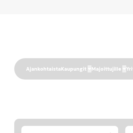
Ajankohtaista
Kaupungit
Majoittujille
Yri