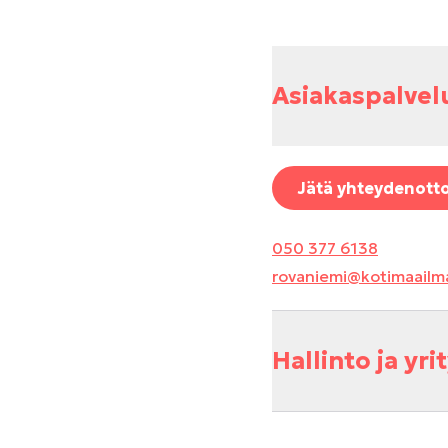
Asiakaspalvel
Jätä yhteydenott
050 377 6138
rovaniemi@kotimaailm
Hallinto ja yr