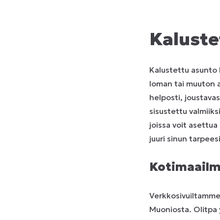
Kaluste
Kalustettu asunto
loman tai muuton a
helposti, joustava
sisustettu valmiiks
joissa voit asettua 
juuri sinun tarpee
Kotimaailm
Verkkosivuiltamme 
Muoniosta. Olitpa 