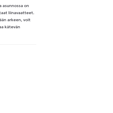
ssa asunnossa on
aat liinavaatteet.
ään arkeen, voit
oaa kätevän