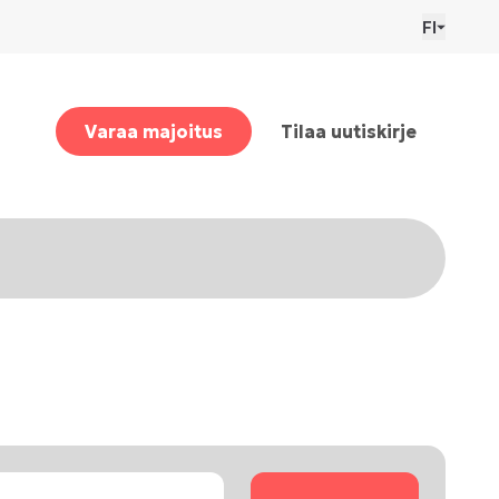
FI
Varaa majoitus
Tilaa uutiskirje