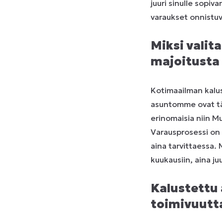
juuri sinulle sopiv
varaukset onnistuv
Miksi valit
majoitusta
Kotimaailman kalus
asuntomme ovat täys
erinomaisia niin Mu
Varausprosessi on
aina tarvittaessa.
kuukausiin, aina ju
Kalustettu
toimivuutt