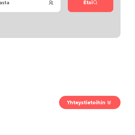
lasta
Etsi
Yhteystietoihin