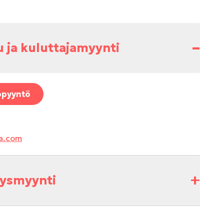
–
u ja kuluttajamyynti
opyyntö
a.com
+
itysmyynti