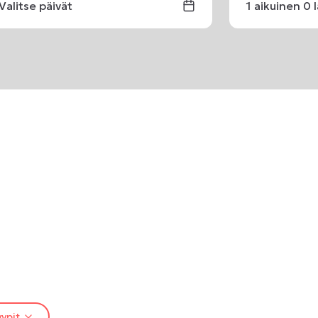
Valitse päivät
1
aikuinen
0
ypit