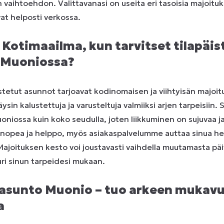
an vaihtoehdon. Valittavanasi on useita eri tasoisia majoituks
at helposti verkossa.
a Kotimaailma, kun tarvitset tilapäis
 Muoniossa?
tetut asunnot tarjoavat kodinomaisen ja viihtyisän majoitu
in kalustettuja ja varusteltuja valmiiksi arjen tarpeisiin. S
oniossa kuin koko seudulla, joten liikkuminen on sujuvaa ja 
 nopea ja helppo, myös asiakaspalvelumme auttaa sinua he
 Majoituksen kesto voi joustavasti vaihdella muutamasta päi
uri sinun tarpeidesi mukaan.
 asunto Muonio – tuo arkeen mukavu
a