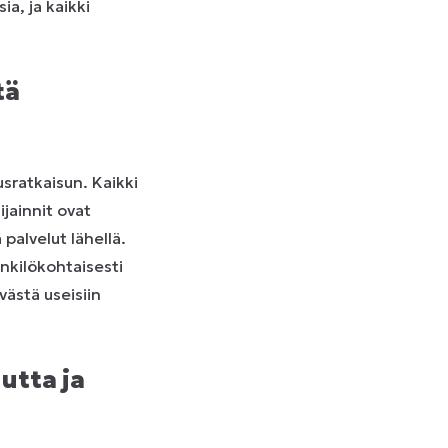
ia, ja kaikki
tä
sratkaisun. Kaikki
ijainnit ovat
palvelut lähellä.
nkilökohtaisesti
västä useisiin
utta ja