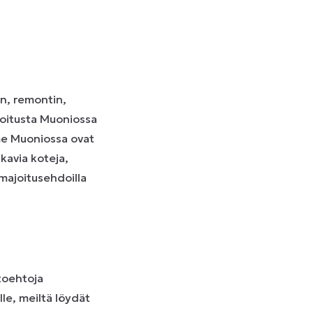
n, remontin,
joitusta Muoniossa
mme Muoniossa ovat
ukavia koteja,
a majoitusehdoilla
toehtoja
le, meiltä löydät