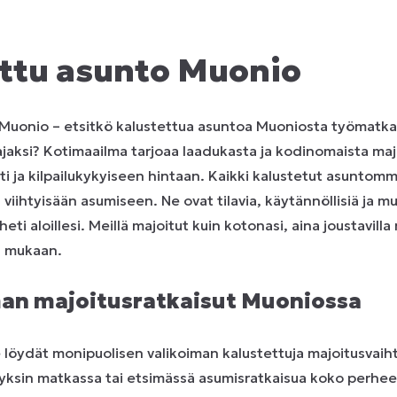
ttu asunto Muonio
 Muonio – etsitkö kalustettua asuntoa Muoniosta työmatka
jaksi? Kotimaailma tarjoaa laadukasta ja kodinomaista ma
sti ja kilpailukykyiseen hintaan. Kaikki kalustetut asunto
i viihtyisään asumiseen. Ne ovat tilavia, käytännöllisiä ja m
heti aloillesi. Meillä majoitut kuin kotonasi, aina joustavill
si mukaan.
an majoitusratkaisut Muoniossa
löydät monipuolisen valikoiman kalustettuja majoitusvaih
yksin matkassa tai etsimässä asumisratkaisua koko perheel