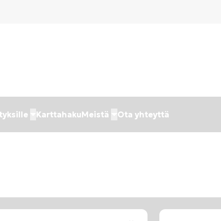
tyksille
Karttahaku
Meistä
Ota yhteyttä