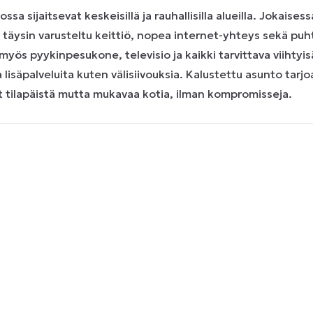
 sijaitsevat keskeisillä ja rauhallisilla alueilla. Jokaise
, täysin varusteltu keittiö, nopea internet-yhteys sekä puht
myös pyykinpesukone, televisio ja kaikki tarvittava viihtyis
ia lisäpalveluita kuten välisiivouksia. Kalustettu asunto tarj
it tilapäistä mutta mukavaa kotia, ilman kompromisseja.