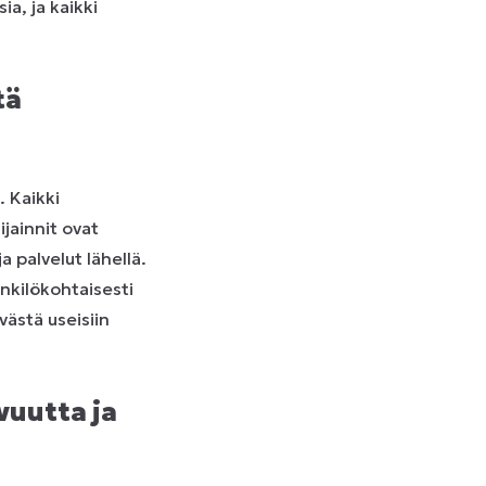
ia, ja kaikki
tä
. Kaikki
ijainnit ovat
a palvelut lähellä.
nkilökohtaisesti
västä useisiin
vuutta ja