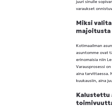
juuri sinulle sopiv
varaukset onnistuv
Miksi valit
majoitusta 
Kotimaailman asunn
asuntomme ovat täys
erinomaisia niin Le
Varausprosessi on
aina tarvittaessa.
kuukausiin, aina ju
Kalustettu 
toimivuutt