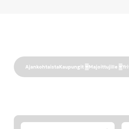
Ajankohtaista
Kaupungit
Majoittujille
Yri