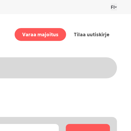
FI
Varaa majoitus
Tilaa uutiskirje