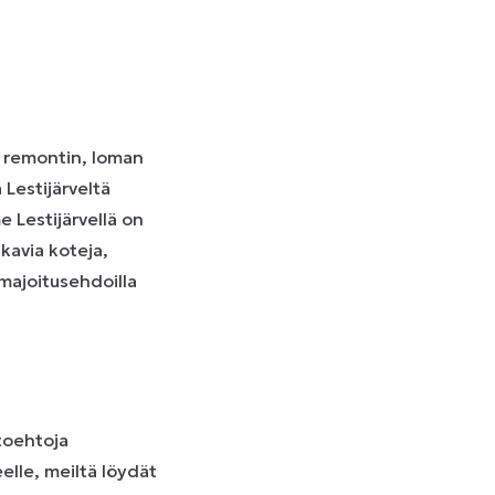
n, remontin, loman
 Lestijärveltä
e Lestijärvellä on
ukavia koteja,
a majoitusehdoilla
toehtoja
elle, meiltä löydät