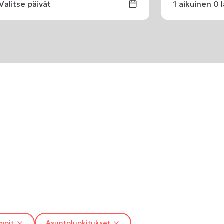
Valitse päivät
1
aikuinen
0
ypit
Asuntoluokitukset