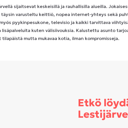
ellä sijaitsevat keskeisillä ja rauhallisilla alueilla. Jokais
, täysin varusteltu keittiö, nopea internet-yhteys sekä puht
myös pyykinpesukone, televisio ja kaikki tarvittava viihtyi
ia lisäpalveluita kuten välisiivouksia. Kalustettu asunto tarj
it tilapäistä mutta mukavaa kotia, ilman kompromisseja.
Etkö löyd
Lestijärv