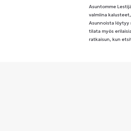
Asuntomme Lestijärv
valmiina kalusteet
Asunnoista löytyy 
tilata myös erilais
ratkaisun, kun ets