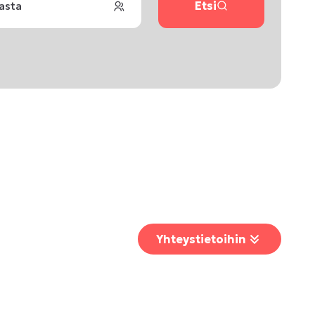
lasta
Etsi
Yhteystietoihin