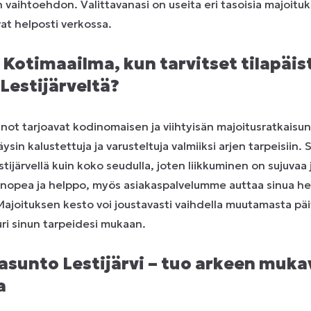
an vaihtoehdon. Valittavanasi on useita eri tasoisia majoituks
at helposti verkossa.
a Kotimaailma, kun tarvitset tilapäis
Lestijärveltä?
ot tarjoavat kodinomaisen ja viihtyisän majoitusratkaisun
in kalustettuja ja varusteltuja valmiiksi arjen tarpeisiin. S
stijärvellä kuin koko seudulla, joten liikkuminen on sujuvaa j
 nopea ja helppo, myös asiakaspalvelumme auttaa sinua he
 Majoituksen kesto voi joustavasti vaihdella muutamasta päi
uri sinun tarpeidesi mukaan.
asunto Lestijärvi – tuo arkeen muka
a