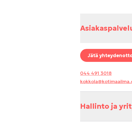
Asiakaspalvel
Jätä yhteydenott
044 491 3018
kokkola@kotimaailma
Hallinto ja yr