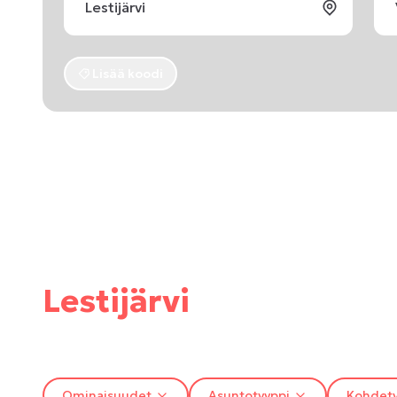
Lisää koodi
Lestijärvi
Ominaisuudet
Asuntotyyppi
Kohdety