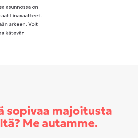
essa asunnossa on
aat liinavaatteet.
sään arkeen. Voit
oaa kätevän
ä sopivaa majoitusta
eltä? Me autamme.