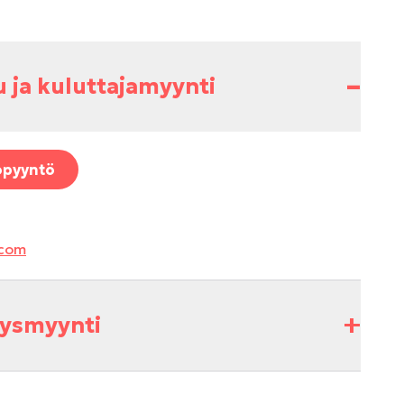
–
u ja kuluttajamyynti
opyyntö
.com
+
itysmyynti