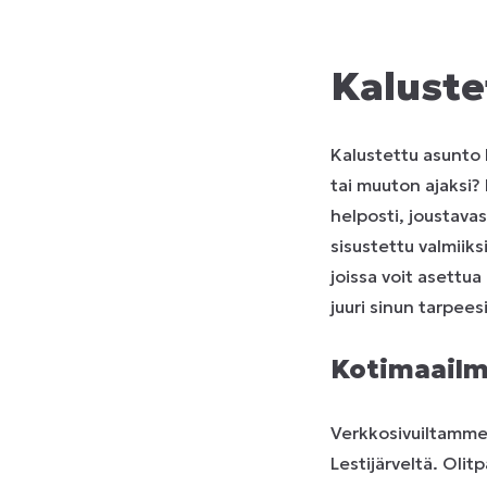
Kaluste
Kalustettu asunto L
tai muuton ajaksi?
helposti, joustavas
sisustettu valmiiks
joissa voit asettua 
juuri sinun tarpee
Kotimaailma
Verkkosivuiltamme 
Lestijärveltä. Oli