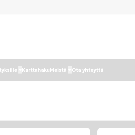
tyksille
Karttahaku
Meistä
Ota yhteyttä