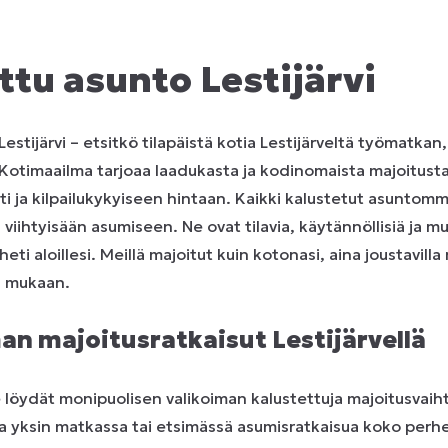
ttu asunto Lestijärvi
estijärvi – etsitkö tilapäistä kotia Lestijärveltä työmatka
 Kotimaailma tarjoaa laadukasta ja kodinomaista majoitusta
ti ja kilpailukykyiseen hintaan. Kaikki kalustetut asuntomm
i viihtyisään asumiseen. Ne ovat tilavia, käytännöllisiä ja m
heti aloillesi. Meillä majoitut kuin kotonasi, aina joustavill
si mukaan.
n majoitusratkaisut Lestijärvellä
löydät monipuolisen valikoiman kalustettuja majoitusvaih
tpa yksin matkassa tai etsimässä asumisratkaisua koko perhe