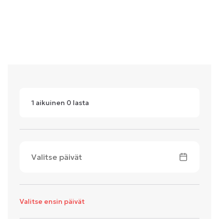
1
aikuinen
0
lasta
Valitse päivät
Valitse ensin päivät