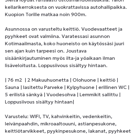
kellarikerroksesta on vuokrattavissa autohallipaikka. 
Kuopion Torille matkaa noin 900m.

Asunnossa on varusteltu keittiö. Vuodevaatteet ja 
pyyhkeet ovat valmiina. Varatessasi asunnon 
Kotimaailmasta, koko huoneisto on käytössäsi juuri 
sen ajan kuin tarpeesi on. Joustava 
sisäänkirjautuminen myös ilta-ja yöaikaan ilman 
lisäveloitusta. Loppusiivous sisältyy hintaan.

| 76 m2  | 2 Makuuhuonetta | Olohuone | keittiö | 
Sauna | lasitettu Parveke | Kylpyhuone | erillinen WC | 
5 erilistä sänkyä | Vuodesohva | Lemmikit sallittu | 
Loppusiivous sisältyy hintaan| 

Varustelu: WIFI, TV, kahvinkeitin, vedenkeitin, 
leivänpaahdin, mikroaaltouuni, astianpesukone, 
keittiötarvikkeet, pyykinpesukone, lakanat, pyyhkeet