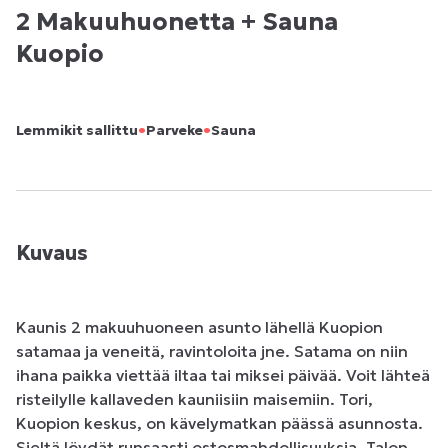
2 Makuuhuonetta + Sauna
Kuopio
•
•
Lemmikit sallittu
Parveke
Sauna
Kuvaus
Kaunis 2 makuuhuoneen asunto lähellä Kuopion 
satamaa ja veneitä, ravintoloita jne. Satama on niin 
ihana paikka viettää iltaa tai miksei päivää. Voit lähteä 
risteilylle kallaveden kauniisiin maisemiin. Tori, 
Kuopion keskus, on kävelymatkan päässä asunnosta. 
Sieltä löydät runsaasti ostosmahdollisuuksia. Talon 