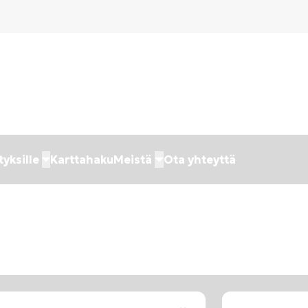
tyksille
Karttahaku
Meistä
Ota yhteyttä