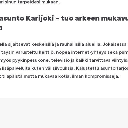
uri sinun tarpeidesi mukaan.
asunto Karijoki – tuo arkeen mukavu
a
a sijaitsevat keskeisillä ja rauhallisilla alueilla. Jokaises
, täysin varusteltu keittiö, nopea internet-yhteys sekä puht
myös pyykinpesukone, televisio ja kaikki tarvittava viihtyi
ia lisäpalveluita kuten välisiivouksia. Kalustettu asunto tarj
it tilapäistä mutta mukavaa kotia, ilman kompromisseja.