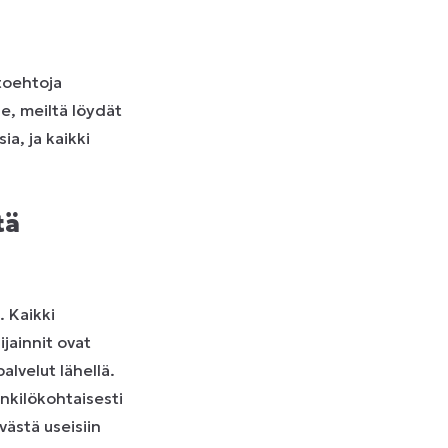
toehtoja
e, meiltä löydät
ia, ja kaikki
tä
. Kaikki
ijainnit ovat
alvelut lähellä.
nkilökohtaisesti
västä useisiin