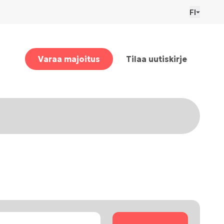
FI
Varaa majoitus
Tilaa uutiskirje