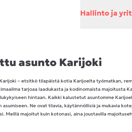
Hallinto ja yr
ttu asunto Karijoki
arijoki – etsitkö tilapäistä kotia Karijoelta työmatkan, re
imaailma tarjoaa laadukasta ja kodinomaista majoitusta Kar
ailukykyiseen hintaan. Kaikki kalustetut asuntomme Karijoel
än asumiseen. Ne ovat tilavia, käytännöllisiä ja mukavia kotej
si. Meillä majoitut kuin kotonasi, aina joustavilla majoituseh