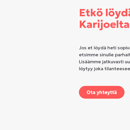
Etkö löyd
Karijoelt
Jos et löydä heti sopiv
etsimme sinulle parhai
Lisäämme jatkuvasti uu
löytyy joka tilanteese
Ota yhteyttä