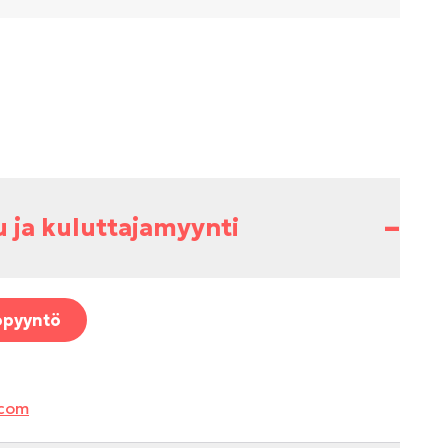
–
u ja kuluttajamyynti
opyyntö
.com