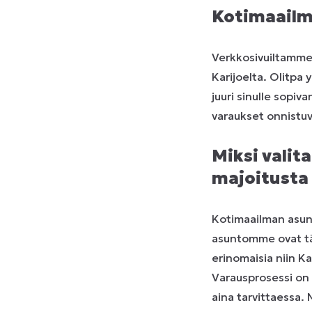
Kotimaailma
Verkkosivuiltamme 
Karijoelta. Olitpa
juuri sinulle sopiv
varaukset onnistuv
Miksi valit
majoitusta 
Kotimaailman asunn
asuntomme ovat täys
erinomaisia niin Ka
Varausprosessi on
aina tarvittaessa.