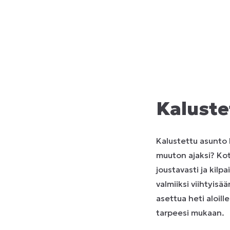
Kaluste
Kalustettu asunto K
muuton ajaksi? Kot
joustavasti ja kilp
valmiiksi viihtyisä
asettua heti aloille
tarpeesi mukaan.