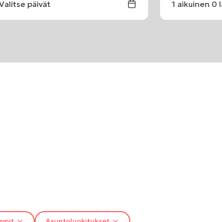
Valitse päivät
1
aikuinen
0
ypit
Asuntoluokitukset