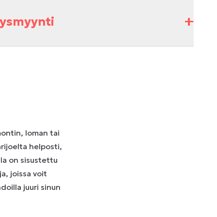
+
itysmyynti
montin, loman tai
ijoelta helposti,
la on sisustettu
a, joissa voit
doilla juuri sinun