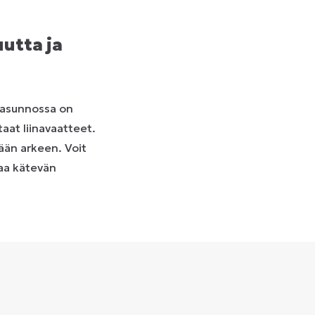
utta ja
sa asunnossa on
aat liinavaatteet.
sään arkeen. Voit
oaa kätevän