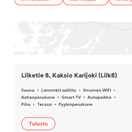
Liiketie 8, Kaksio Karijoki (Liik8)
Sauna
•
Lemmikit sallittu
•
Ilmainen WIFI
•
Astianpesukone
•
Smart TV
•
Autopaikka
•
Piha
•
Terassi
•
Pyykinpesukone
Tutustu