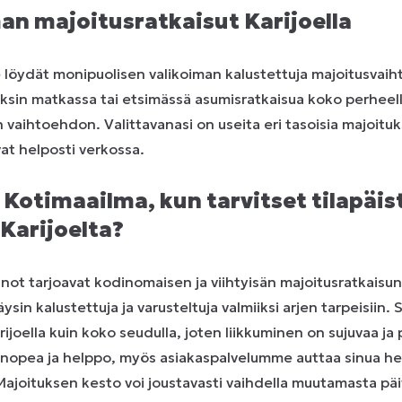
n majoitusratkaisut Karijoella
löydät monipuolisen valikoiman kalustettuja majoitusvaih
 yksin matkassa tai etsimässä asumisratkaisua koko perheell
an vaihtoehdon. Valittavanasi on useita eri tasoisia majoituks
at helposti verkossa.
a Kotimaailma, kun tarvitset tilapäis
Karijoelta?
ot tarjoavat kodinomaisen ja viihtyisän majoitusratkaisun
in kalustettuja ja varusteltuja valmiiksi arjen tarpeisiin. S
rijoella kuin koko seudulla, joten liikkuminen on sujuvaa ja p
 nopea ja helppo, myös asiakaspalvelumme auttaa sinua he
 Majoituksen kesto voi joustavasti vaihdella muutamasta päi