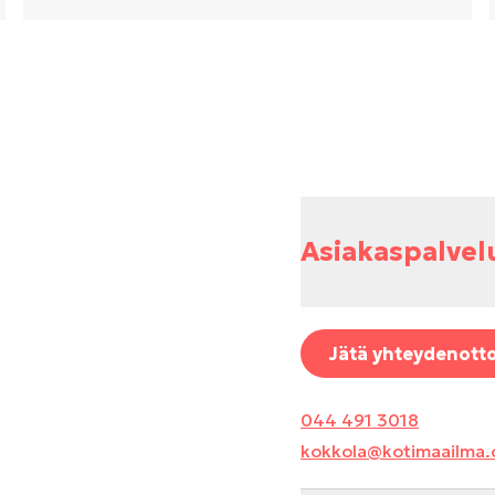
Asiakaspalvel
Jätä yhteydenott
044 491 3018
kokkola@kotimaailma