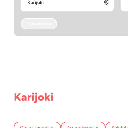
Lisää koodi
Karijoki
Ominaisuudet
Asuntotyyppi
Kohdety