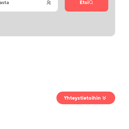
lasta
Etsi
Yhteystietoihin