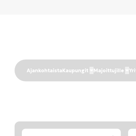
Ajankohtaista
Kaupungit
Majoittujille
Yri