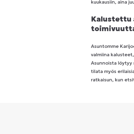
kuukausiin, aina ju
Kalustettu 
toimivuutt
Asuntomme Karijoell
valmiina kalusteet
Asunnoista löytyy 
tilata myös erilais
ratkaisun, kun ets