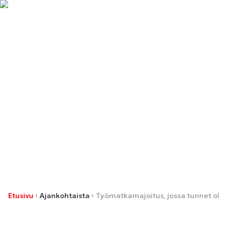
Työmatkamajoitus, jossa
tunnet olosi kotoisaksi!
Etusivu
Ajankohtaista
Työmatkamajoitus, jossa tunnet olosi