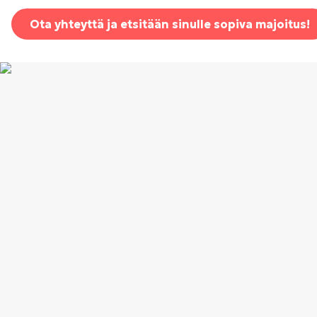
Ota yhteyttä ja etsitään sinulle sopiva majoitus!