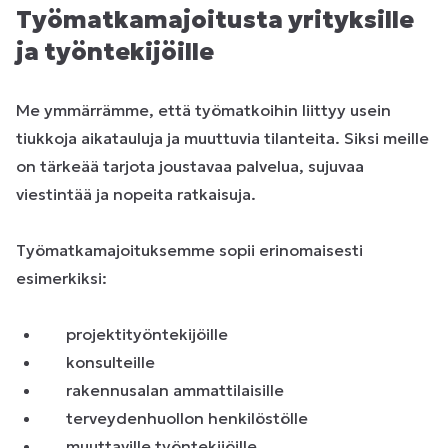
Työmatkamajoitusta yrityksille
ja työntekijöille
Me ymmärrämme, että työmatkoihin liittyy usein
tiukkoja aikatauluja ja muuttuvia tilanteita. Siksi meille
on tärkeää tarjota joustavaa palvelua, sujuvaa
viestintää ja nopeita ratkaisuja.
Työmatkamajoituksemme sopii erinomaisesti
esimerkiksi:
projektityöntekijöille
konsulteille
rakennusalan ammattilaisille
terveydenhuollon henkilöstölle
muuttaville työntekijöille