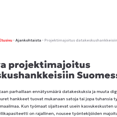
Etusivu
Ajankohtaista
Projektimajoitus datakeskushankkeisii
a projektimajoitus
skushankkeisiin Suomes
an parhaillaan ennätysmäärä datakeskuksia ja muuta digi
Suuret hankkeet tuovat mukanaan satoja tai jopa tuhansia ty
 maailmaa. Kun työmaat sijaitsevat usein kasvukeskusten ul
tellikapasiteetti on rajallinen, nousee työntekijöiden majoi