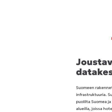
Joustav
datake
Suomeen rakenneta
infrastruktuuria. 
puolilta Suomea ja
alueilla, joissa ho