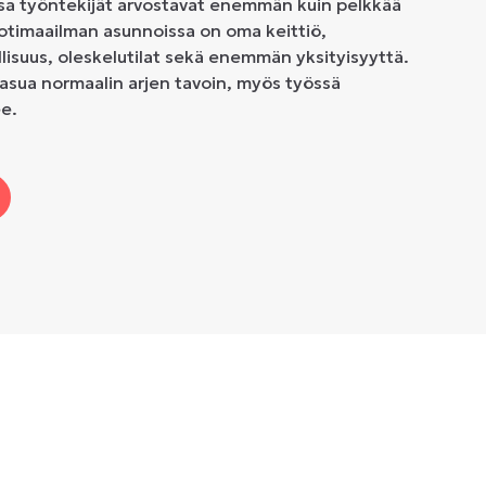
ssa työntekijät arvostavat enemmän kuin pelkkää
otimaailman asunnoissa on oma keittiö,
isuus, oleskelutilat sekä enemmän yksityisyyttä.
 asua normaalin arjen tavoin, myös työssä
e.