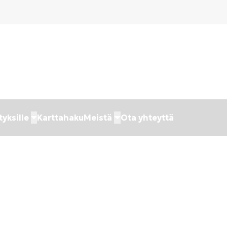
tyksille
Karttahaku
Meistä
Ota yhteyttä
joitus datakeskus