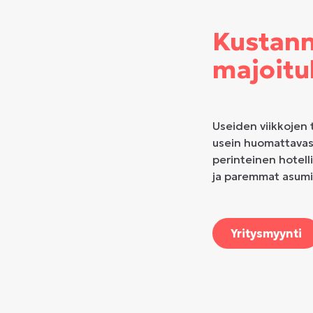
Kustann
majoitu
Useiden viikkojen 
usein huomattavas
perinteinen hotell
ja paremmat asumi
Yritysmyynti