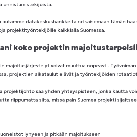
tä onnistumistekijöistä.
a autamme datakeskushankkeita ratkaisemaan tämän haas
ja projektityöntekijöille kaikkialla Suomessa.
ni koko projektin majoitustarpeisi
n majoitusjärjestelyt voivat muuttua nopeasti. Työvoiman
sa, projektien aikataulut elävät ja työntekijöiden rotaatiot
a projektijohto saa yhden yhteyspisteen, jonka kautta voi
tta riippumatta siitä, missä päin Suomea projekti sijaitsee
huoneistot lyhyeen ja pitkään majoitukseen