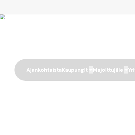
Ajankohtaista
Kaupungit
Majoittujille
Yri
Projektima