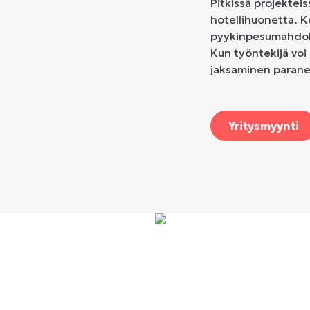
Pitkissä projektei
hotellihuonetta. K
pyykinpesumahdoll
Kun työntekijä voi
jaksaminen parane
Yritysmyynti