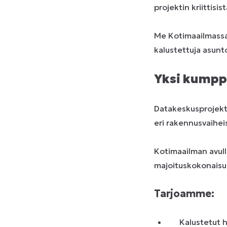
projektin kriittisis
Me Kotimaailmass
kalustettuja asunto
Yksi kumppa
Datakeskusprojekti
eri rakennusvaiheis
Kotimaailman avull
majoituskokonaisuu
Tarjoamme:
Kalustetut 