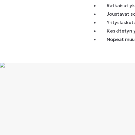
Ratkaisut yks
Joustavat 
Yrityslasku
Keskitetyn 
Nopeat muut