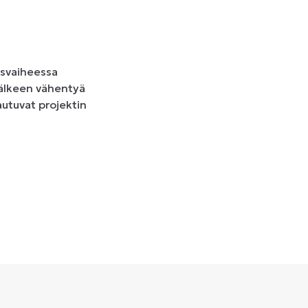
usvaiheessa
jälkeen vähentyä
utuvat projektin