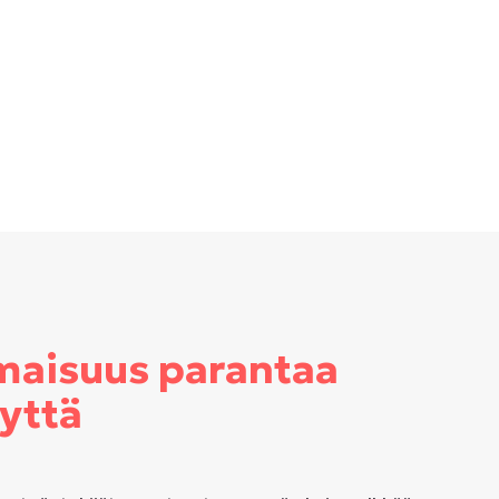
aisuus parantaa
yyttä