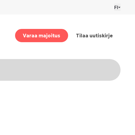
FI
Varaa majoitus
Tilaa uutiskirje
hankkeisiin