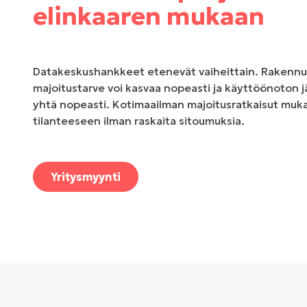
elinkaaren mukaan
Datakeskushankkeet etenevät vaiheittain. Rakenn
majoitustarve voi kasvaa nopeasti ja käyttöönoton 
yhtä nopeasti. Kotimaailman majoitusratkaisut muka
tilanteeseen ilman raskaita sitoumuksia.
Yritysmyynti