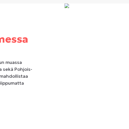
messa
uun muassa
 sekä Pohjois-
mahdollistaa
riippumatta