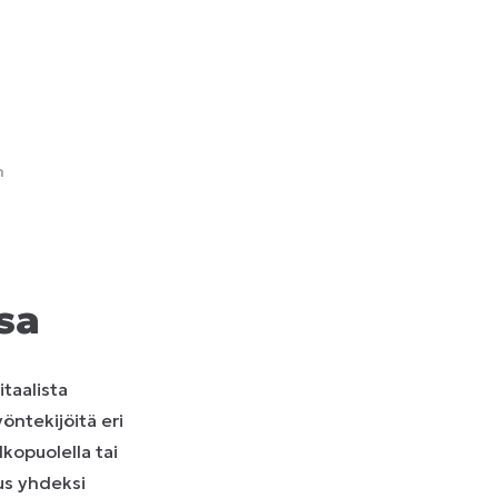
n
sa
taalista
öntekijöitä eri
kopuolella tai
tus yhdeksi