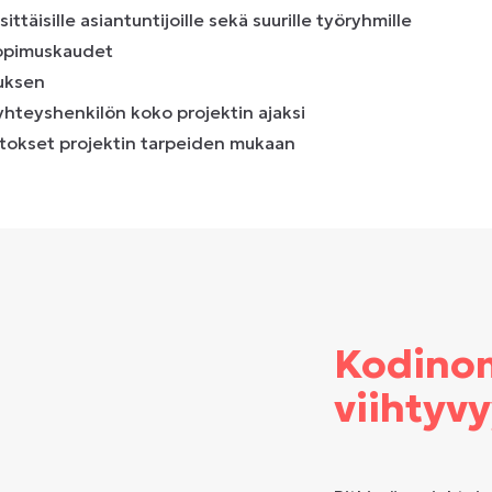
ittäisille asiantuntijoille sekä suurille työryhmille
sopimuskaudet
tuksen
yhteyshenkilön koko projektin ajaksi
okset projektin tarpeiden mukaan
Kodinom
viihtyv