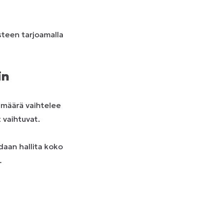
teen tarjoamalla
in
 määrä vaihtelee
 vaihtuvat.
daan hallita koko
.