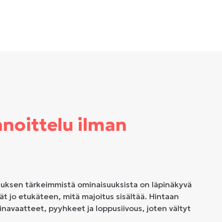
nnoittelu ilman
tuksen tärkeimmistä ominaisuuksista on läpinäkyvä
dät jo etukäteen, mitä majoitus sisältää. Hintaan
liinavaatteet, pyyhkeet ja loppusiivous, joten vältyt