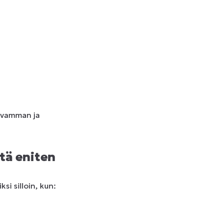
lavamman ja
itä eniten
si silloin, kun: