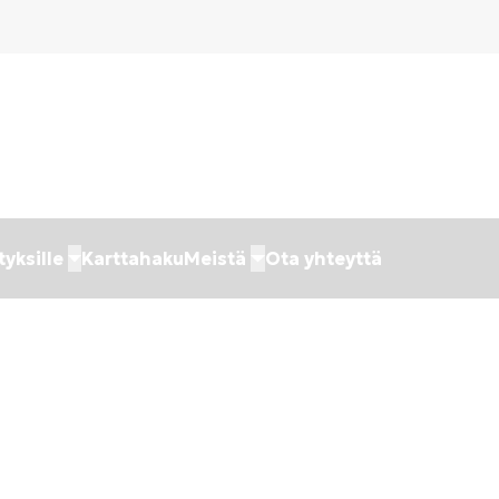
tyksille
Karttahaku
Meistä
Ota yhteyttä
net asiakkaat valit
vuodesta toiseen