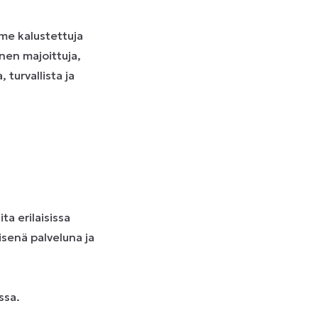
me kalustettuja
inen majoittuja,
turvallista ja
a erilaisissa
senä palveluna ja
ssa.