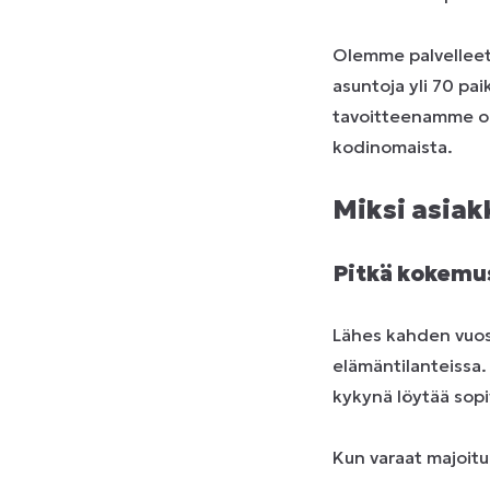
Olemme palvelleet
asuntoja yli 70 pa
tavoitteenamme on 
kodinomaista.
Miksi asia
Pitkä kokemu
Lähes kahden vuos
elämäntilanteissa
kykynä löytää sopi
Kun varaat majoitu