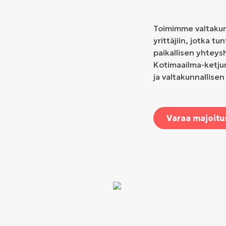
Toimimme valtakunn
yrittäjiin, jotka t
paikallisen yhteys
Kotimaailma-ketju
ja valtakunnallise
Varaa majoitu