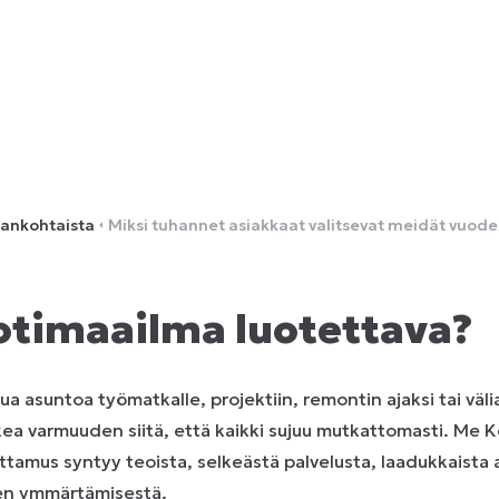
jankohtaista
Miksi tuhannet asiakkaat valitsevat meidät vuode
timaailma luotettava?
ua asuntoa työmatkalle, projektiin, remontin ajaksi tai välia
ea varmuuden siitä, että kaikki sujuu mutkattomasti. Me 
tamus syntyy teoista, selkeästä palvelusta, laadukkaista 
en ymmärtämisestä.