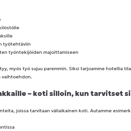
e
ilöstölle
ksille
in työtehtäviin
sten työntekijöiden majoittamiseen
htyy, myös työ sujuu paremmin. Siksi tarjoamme hotellia ti
 vaihtoehdon.
kkaille – koti silloin, kun tarvitset s
nteita, joissa tarvitaan väliaikainen koti. Autamme esimerkik
ontissa