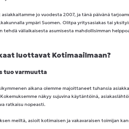
 asiakkaitamme jo vuodesta 2007, ja tänä päivänä tarjoam
ikkakunnalla ympäri Suomen. Olitpa yritysasiakas tai yksity
tehdä väliaikaisesta asumisesta mahdollisimman helppoa, 
kkaat luottavat Kotimaailmaan?
s tuo varmuutta
ikymmenen aikana olemme majoittaneet tuhansia asiakkait
. Kokemuksemme näkyy sujuvina käytäntöinä, asiakaslähtöi
va ratkaisu nopeasti.
ksen meiltä, asioit kotimaisen ja vakavaraisen toimijan kan