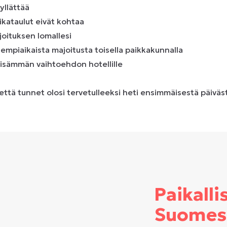
yllättää
ikataulut eivät kohtaa
joituksen lomallesi
dempiaikaista majoitusta toisella paikkakunnalla
yisämmän vaihtoehdon hotellille
 että tunnet olosi tervetulleeksi heti ensimmäisestä päiväst
Paikalli
Suomes