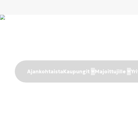
Ajankohtaista
Kaupungit
Majoittujille
Yri
Miksi tuhan