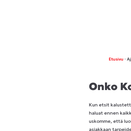
Etusivu
A
Onko Ko
Kun etsit kalustett
haluat ennen kaikk
uskomme, että luot
asiakkaan tarpeid