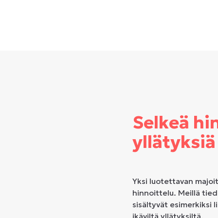
Selkeä hi
yllätyksiä
Yksi luotettavan majoi
hinnoittelu. Meillä tie
sisältyvät esimerkiksi 
ikäviltä yllätyksiltä.