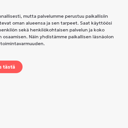
allisesti, mutta palvelumme perustuu paikallisiin
untevat oman alueensa ja sen tarpeet. Saat käyttöösi
henkilön sekä henkilökohtaisen palvelun ja koko
n osaamisen. Näin yhdistämme paikallisen läsnäolon
n toimintavarmuuden.
s tästä