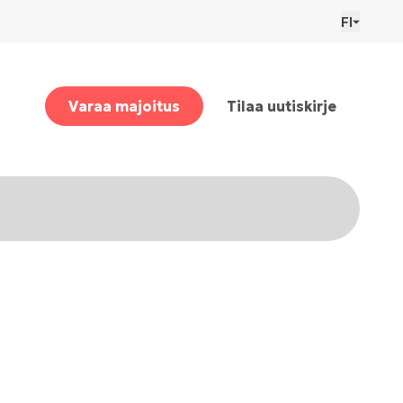
FI
Varaa majoitus
Tilaa uutiskirje
sevat meidät