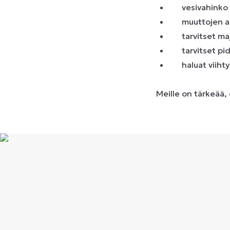
vesivahinko 
muuttojen a
tarvitset ma
tarvitset pi
haluat viiht
Meille on tärkeää,