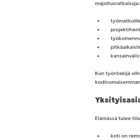
majoitusratkaisuja:
työmatkoill
projektihenk
työkomennu
pitkäaikaisi
kansainväli
Kun työntekijä vii
kodinomaisemman
Yksityisasia
Elämässä tulee tila
koti on rem