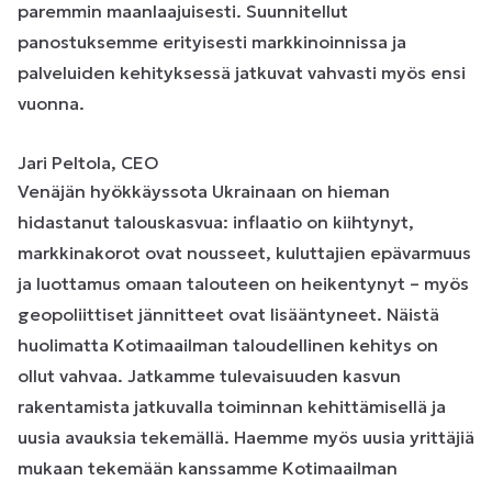
paremmin maanlaajuisesti. Suunnitellut
panostuksemme erityisesti markkinoinnissa ja
palveluiden kehityksessä jatkuvat vahvasti myös ensi
vuonna.
Jari Peltola, CEO
Venäjän hyökkäyssota Ukrainaan on hieman
hidastanut talouskasvua: inflaatio on kiihtynyt,
markkinakorot ovat nousseet, kuluttajien epävarmuus
ja luottamus omaan talouteen on heikentynyt – myös
geopoliittiset jännitteet ovat lisääntyneet. Näistä
huolimatta Kotimaailman taloudellinen kehitys on
ollut vahvaa. Jatkamme tulevaisuuden kasvun
rakentamista jatkuvalla toiminnan kehittämisellä ja
uusia avauksia tekemällä. Haemme myös uusia yrittäjiä
mukaan tekemään kanssamme Kotimaailman