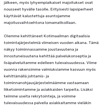
jälkeen, myös lyhyempiaikaiset majoitukset ovat
nousseet hyvälle tasolle. Erityisesti lapsiperheet
käyttävät kalustettuja asuntojamme
majoitusvaihtoehtona lomamatkoillaan.
Olemme kehittäneet Kotimaailman digitaalisia
toimintajärjestelmiä viimeisen vuoden aikana. Tämä
näkyy toiminnassamme joustavuutena ja
innostuneisuutena kehittää palvelukonseptia ja
lisäpalveluitamme edelleen tulevaisuudessa. Viime
vuonna rakensimme valmiuksiamme kasvuun myös
kehittämällä johtamis- ja
toiminnanohjausjärjestelmäämme vastaamaan
liiketoimintamme ja asiakkaiden tarpeita. Lisäksi
teimme useita rekrytointeja, ja voimme
tulevaisuudessa palvella asiakkaitamme vieläkin