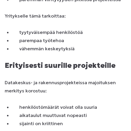
Yritykselle tämä tarkoittaa:
tyytyväisempää henkilöstöä
parempaa työtehoa
vähemmän keskeytyksiä
Erityisesti suurille projekteille
Datakeskus- ja rakennusprojekteissa majoituksen
merkitys korostuu:
henkilöstömäärät voivat olla suuria
aikataulut muuttuvat nopeasti
sijainti on kriittinen