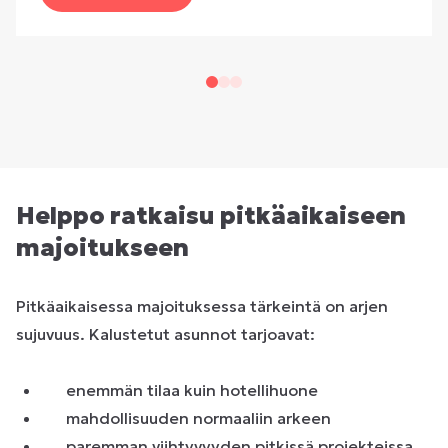
Helppo ratkaisu pitkäaikaiseen
majoitukseen
Pitkäaikaisessa majoituksessa tärkeintä on arjen
sujuvuus. Kalustetut asunnot tarjoavat:
enemmän tilaa kuin hotellihuone
mahdollisuuden normaaliin arkeen
paremman viihtyvyyden pitkissä projekteissa