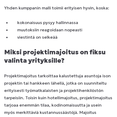
Yhden kumppanin malli toimii erityisen hyvin, koska:
kokonaisuus pysyy hallinnassa
muutoksiin reagoidaan nopeasti
viestintä on selkeää
Miksi projektimajoitus on fiksu
valinta yrityksille?
Projektimajoitus tarkoittaa kalustettuja asuntoja ison
projektin tai hankkeen lähellä, jotka on suunniteltu
erityisesti työmatkalaisten ja projektihenkilöstön
tarpeisiin. Toisin kuin hotellimajoitus, projektimajoitus
tarjoaa enemmän tilaa, kodinomaisuutta ja usein
myös merkittäviä kustannussäästöjä. Majoitus