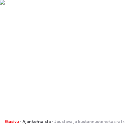
Joustava ja
kustannustehokas ratkaisu
projektityön majoitukseen
Etusivu
Ajankohtaista
Joustava ja kustannustehokas ratkai