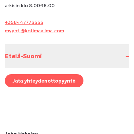
arkisin klo 8.00-18.00
+358447773555
myynti@kotimaailma.com
–
Etelä-Suomi
Jätä yhteydenottopyyntö